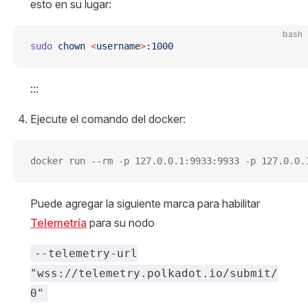
esto en su lugar:
bash
sudo
 chown
 <
usernam
e
>
:1000
:::
Ejecute el comando del docker:
docker run --rm -p 127.0.0.1:9933:9933 -p 127.0.0.
Puede agregar la siguiente marca para habilitar
Telemetría
para su nodo
--telemetry-url
"wss://telemetry.polkadot.io/submit/
0"