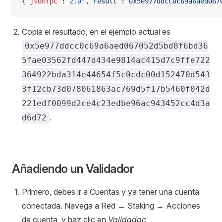
{
“jsonrpc”
:
”
2.0
",”result”:”0x5e977ddcc0c69a6aed067
Copia el resultado, en el ejemplo actual es
0x5e977ddcc0c69a6aed067052d5bd8f6bd36
5fae03562fd447d434e9814ac415d7c9ffe722
364922bda314e44654f5c0cdc00d152470d543
3f12cb73d078061863ac769d5f17b5460f042d
221edf0099d2ce4c23edbe96ac943452cc4d3a
.
d6d72
Añadiendo un Validador
Primero, debes ir a Cuentas y ya tener una cuenta
conectada. Navega a Red → Staking → Acciones
de cuenta, y haz clic en
Validador
: