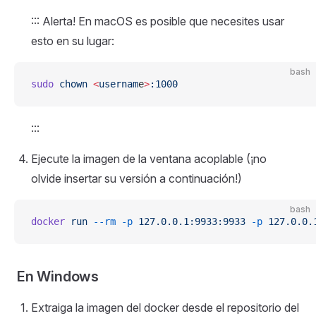
::: Alerta! En macOS es posible que necesites usar
esto en su lugar:
bash
sudo
 chown
 <
usernam
e
>
:1000
:::
Ejecute la imagen de la ventana acoplable (¡no
olvide insertar su versión a continuación!)
bash
docker
 run
 --rm
 -p
 127.0.0.1:9933:9933
 -p
 127.0.0.
En Windows
Extraiga la imagen del docker desde el repositorio del