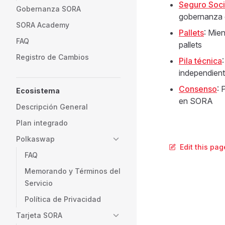
Seguro Socia
Gobernanza SORA
gobernanza d
SORA Academy
Pallets
: Mie
FAQ
pallets
Registro de Cambios
Pila técnica
independien
Consenso
: 
Ecosistema
en SORA
Descripción General
Plan integrado
Polkaswap
Edit this pag
FAQ
Memorando y Términos del
Servicio
Política de Privacidad
Tarjeta SORA