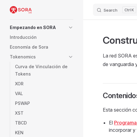
Search
K
Skip to content
Sidebar Navigation
Empezando en SORA
Constru
Introducción
Economía de Sora
La red SORA es
Tokenomics
de vanguardia y
Curva de Vinculación de
Tokens
XOR
VAL
Contenido
PSWAP
Esta sección c
XST
El
Programa
TBCD
incorporar y
KEN